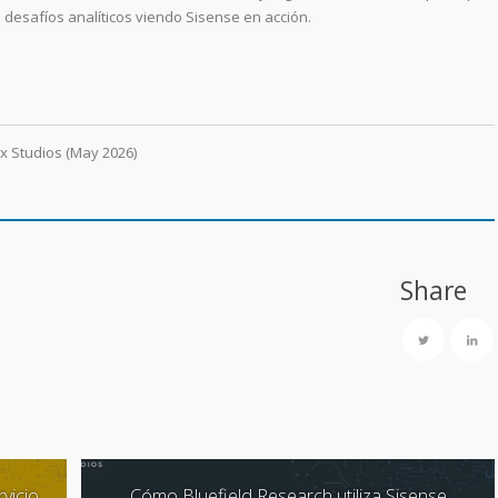
desafíos analíticos viendo Sisense en acción.
x Studios (May 2026)
Share
vicio
Cómo Bluefield Research utiliza Sisense