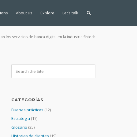
tions
About us
Explore
Let’s talk
n los servicios de banca digital en la industria fintech
CATEGORÍAS
Buenas prácticas
(12)
Estrategia
(17)
Glosario
(35)
Historias de clientes
(19)