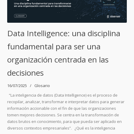
Data Intelligence: una disciplina
fundamental para ser una
organización centrada en las
decisiones
16/07/2025
Glosario
“La inteligencia de datos (Data Intelligence) es el proceso de
recopilar, analizar, transformar e interpretar datos para generar
información accionable con el fin de que las organizaciones
tomen mejores decisiones. Se centra en la transformación de
datos brutos en conocimiento, para que pueda ser aplicado en
diversos contextos empresariales”. ¿Qué es la inteligencia