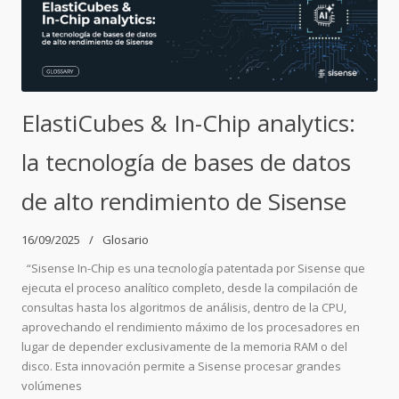
ElastiCubes & In-Chip analytics:
la tecnología de bases de datos
de alto rendimiento de Sisense
16/09/2025
Glosario
“Sisense In-Chip es una tecnología patentada por Sisense que
ejecuta el proceso analítico completo, desde la compilación de
consultas hasta los algoritmos de análisis, dentro de la CPU,
aprovechando el rendimiento máximo de los procesadores en
lugar de depender exclusivamente de la memoria RAM o del
disco. Esta innovación permite a Sisense procesar grandes
volúmenes