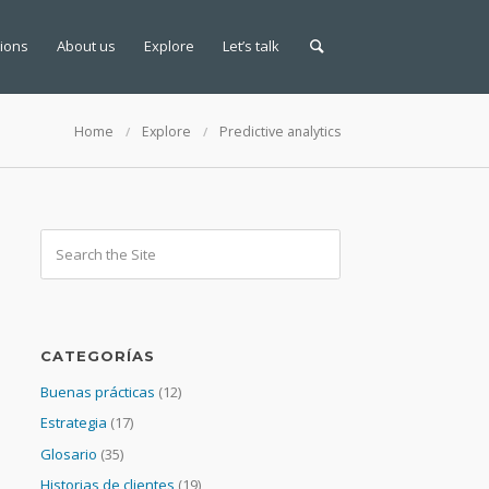
tions
About us
Explore
Let’s talk
Home
Explore
Predictive analytics
CATEGORÍAS
Buenas prácticas
(12)
Estrategia
(17)
Glosario
(35)
Historias de clientes
(19)