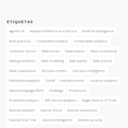
ETIQUETAS
Agentic AI
Analytics Platform as a Service
Artificial Intelligence
Best practices
Competitive analysis
Composable analytics
Customer stories
Data-driven
Data analysis
Data connectivity
Data governance
Data modeling
Data quality
Data science
Data visualization
Decision-centric
Decision intelligence
Embedded analytics
GenAI
Industry trends
Location analytics
Natural language (NLP)
OvalEdge
Predictions
Predictive analytics
Self-service analytics
Single Source of Truth
Sisense Assistant
Sisense Cloud
Sisense experience
Sisense Free Trial
Sisense Intelligence
Sisense security