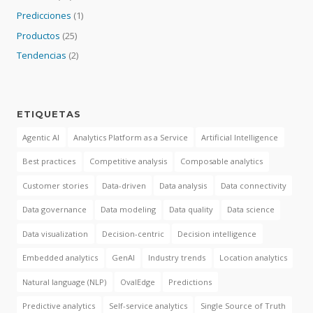
Predicciones
(1)
Productos
(25)
Tendencias
(2)
ETIQUETAS
Agentic AI
Analytics Platform as a Service
Artificial Intelligence
Best practices
Competitive analysis
Composable analytics
Customer stories
Data-driven
Data analysis
Data connectivity
Data governance
Data modeling
Data quality
Data science
Data visualization
Decision-centric
Decision intelligence
Embedded analytics
GenAI
Industry trends
Location analytics
Natural language (NLP)
OvalEdge
Predictions
Predictive analytics
Self-service analytics
Single Source of Truth