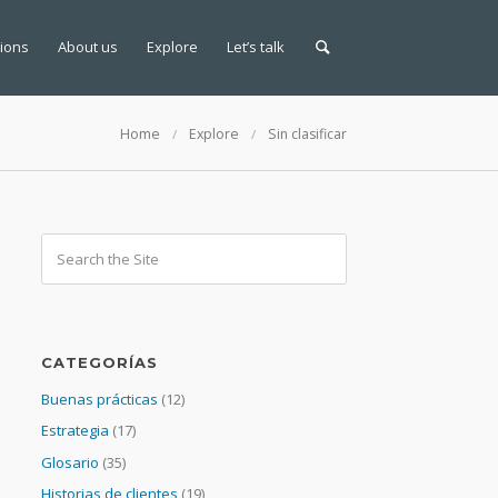
tions
About us
Explore
Let’s talk
Home
Explore
Sin clasificar
CATEGORÍAS
Buenas prácticas
(12)
Estrategia
(17)
Glosario
(35)
Historias de clientes
(19)